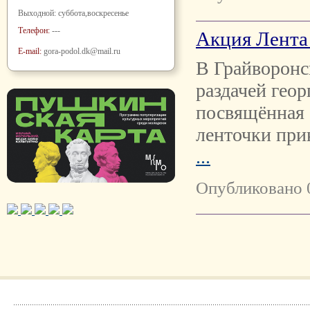
Выходной: суббота,воскресенье
Телефон:
---
Акция Лента
E-mail:
gora-podol.dk@mail.ru
В Грайворонс
раздачей гео
посвящённая 
ленточки при
...
Опубликовано 