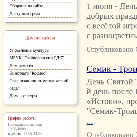
1 июня - Ден
Общение на сайте
добрых празд
Доступная среда
с весёлой игр
с разноцвет
Другие сайты
Опубликовано 
Управление культуры
МБУК "Грайворонский РДК"
Дом ремесел
Семик - Тро
Кинотеатр "Космос"
День Святой 
Организационно-методический
отдел
й день после
Дома культуры
«Истоки», пр
"Семик-Троиц
График работы:
...
Понедельник-пятница
10:00-18:00,
Опубликовано 
перерыв - 13:00-13.40.