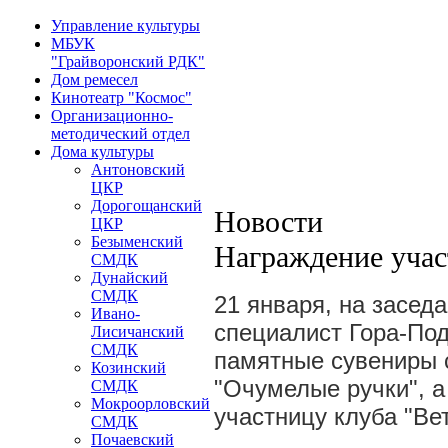
Управление культуры
МБУК
"Грайворонский РДК"
Дом ремесел
Кинотеатр "Космос"
Организационно-
методический отдел
Дома культуры
Антоновский
ЦКР
Дорогощанский
Новости
ЦКР
Безыменский
Награждение уча
СМДК
Дунайский
СМДК
21 января, на засед
Ивано-
специалист Гора-По
Лисичанский
СМДК
памятные сувениры 
Козинский
"Очумелые ручки", а
СМДК
Мокроорловский
участницу клуба "Ве
СМДК
Почаевский